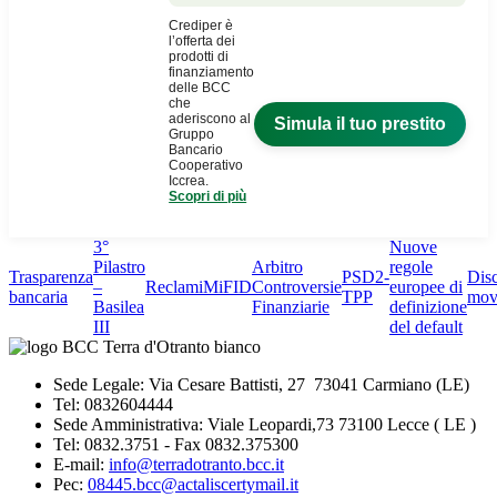
3°
Nuove
Pilastro
Arbitro
regole
Trasparenza
PSD2-
Dis
–
Reclami
MiFID
Controversie
europee di
bancaria
TPP
mov
Basilea
Finanziarie
definizione
III
del default
Sede Legale: Via Cesare Battisti, 27 73041 Carmiano (LE)
Tel: 0832604444
Sede Amministrativa: Viale Leopardi,73 73100 Lecce ( LE )
Tel: 0832.3751 - Fax 0832.375300
E-mail:
info@terradotranto.bcc.it
Pec:
08445.bcc@actaliscertymail.it