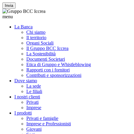
Invia
menu
La Banca
Chi siamo
Il territorio
Organi Sociali
Il Gruppo BCC Iccrea
La Sostenibilità
Documenti Societari
Etica di Gruppo e Whistleblowing
Rapporti con i fornitori
Contributi e sponsorizzazioni
Dove siamo
La sede
Le filiali
I nostri clienti
Privati
Imprese
I prodotti
Privati e famiglie
Imprese e Professionisti
Giovani