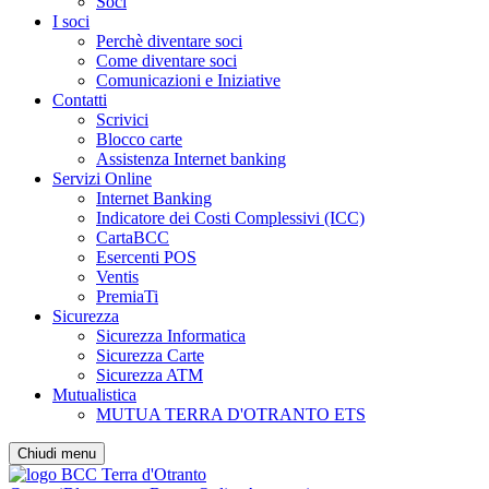
Soci
I soci
Perchè diventare soci
Come diventare soci
Comunicazioni e Iniziative
Contatti
Scrivici
Blocco carte
Assistenza Internet banking
Servizi Online
Internet Banking
Indicatore dei Costi Complessivi (ICC)
CartaBCC
Esercenti POS
Ventis
PremiaTi
Sicurezza
Sicurezza Informatica
Sicurezza Carte
Sicurezza ATM
Mutualistica
MUTUA TERRA D'OTRANTO ETS
Chiudi menu