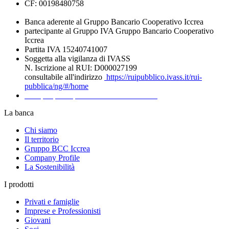
CF: 00198480758
Banca aderente al Gruppo Bancario Cooperativo Iccrea
partecipante al Gruppo IVA Gruppo Bancario Cooperativo
Iccrea
Partita IVA 15240741007
Soggetta alla vigilanza di IVASS
N. Iscrizione al RUI: D000027199
consultabile all'indirizzo
https://ruipubblico.ivass.it/rui-
pubblica/ng/#/home
Recapiti per la presentazione dei Reclami
La banca
Chi siamo
Il territorio
Gruppo BCC Iccrea
Company Profile
La Sostenibilità
I prodotti
Privati e famiglie
Imprese e Professionisti
Giovani