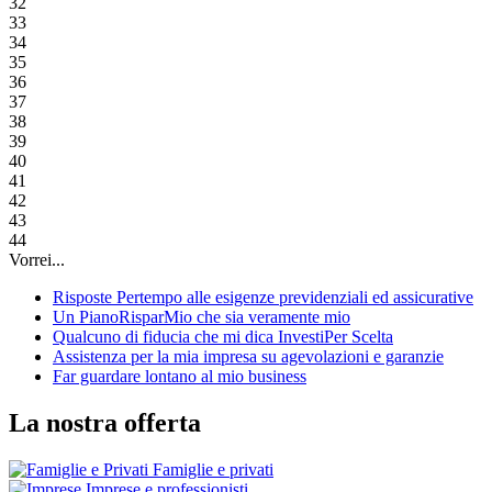
32
33
34
35
36
37
38
39
40
41
42
43
44
Vorrei...
Risposte Pertempo alle esigenze previdenziali ed assicurative
Un PianoRisparMio che sia veramente mio
Qualcuno di fiducia che mi dica InvestiPer Scelta
Assistenza per la mia impresa su agevolazioni e garanzie
Far guardare lontano al mio business
La nostra offerta
Famiglie e privati
Imprese e professionisti