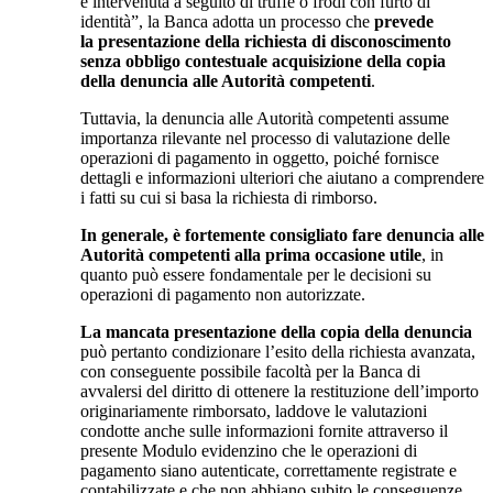
è intervenuta a seguito di truffe o frodi con furto di
identità”, la Banca adotta un processo che
prevede
la presentazione della richiesta di disconoscimento
senza obbligo contestuale acquisizione della copia
della denuncia alle Autorità competenti
.
Tuttavia, la denuncia alle Autorità competenti assume
importanza rilevante nel processo di valutazione delle
operazioni di pagamento in oggetto, poiché fornisce
dettagli e informazioni ulteriori che aiutano a comprendere
i fatti su cui si basa la richiesta di rimborso.
In generale, è fortemente consigliato fare denuncia alle
Autorità competenti alla prima occasione utile
, in
quanto può essere fondamentale per le decisioni su
operazioni di pagamento non autorizzate.
La mancata presentazione della copia della denuncia
può pertanto condizionare l’esito della richiesta avanzata,
con conseguente possibile facoltà per la Banca di
avvalersi del diritto di ottenere la restituzione dell’importo
originariamente rimborsato, laddove le valutazioni
condotte anche sulle informazioni fornite attraverso il
presente Modulo evidenzino che le operazioni di
pagamento siano autenticate, correttamente registrate e
contabilizzate e che non abbiano subito le conseguenze