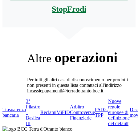
StopFrodi
operazioni
Altre
Per tutti gli altri casi di disconoscimento per prodotti
non presenti in questa lista contattaci all'indirizzo
incassiepagamenti@terradotranto.bcc.it
3°
Nuove
Pilastro
Arbitro
regole
Trasparenza
PSD2-
Dis
–
Reclami
MiFID
Controversie
europee di
bancaria
TPP
mov
Basilea
Finanziarie
definizione
III
del default