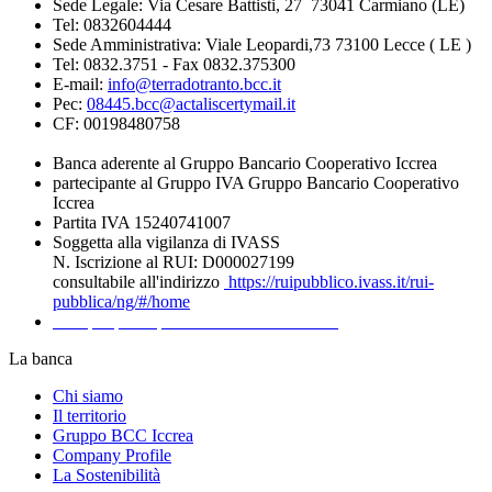
Sede Legale: Via Cesare Battisti, 27 73041 Carmiano (LE)
Tel: 0832604444
Sede Amministrativa: Viale Leopardi,73 73100 Lecce ( LE )
Tel: 0832.3751 - Fax 0832.375300
E-mail:
info@terradotranto.bcc.it
Pec:
08445.bcc@actaliscertymail.it
CF: 00198480758
Banca aderente al Gruppo Bancario Cooperativo Iccrea
partecipante al Gruppo IVA Gruppo Bancario Cooperativo
Iccrea
Partita IVA 15240741007
Soggetta alla vigilanza di IVASS
N. Iscrizione al RUI: D000027199
consultabile all'indirizzo
https://ruipubblico.ivass.it/rui-
pubblica/ng/#/home
Recapiti per la presentazione dei Reclami
La banca
Chi siamo
Il territorio
Gruppo BCC Iccrea
Company Profile
La Sostenibilità