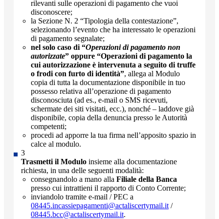
rilevanti sulle operazioni di pagamento che vuoi
disconoscere;
la Sezione N. 2 “Tipologia della contestazione”,
selezionando l’evento che ha interessato le operazioni
di pagamento segnalate;
nel solo caso di “
Operazioni di pagamento non
autorizzate
” oppure “Operazioni di pagamento la
cui autorizzazione è intervenuta a seguito di truffe
o frodi con furto di identità”
, allega al Modulo
copia di tutta la documentazione disponibile in tuo
possesso relativa all’operazione di pagamento
disconosciuta (ad es., e-mail o SMS ricevuti,
schermate dei siti visitati, ecc.), nonché – laddove già
disponibile, copia della denuncia presso le Autorità
competenti;
procedi ad apporre la tua firma nell’apposito spazio in
calce al modulo.
Trasmetti il Modulo
insieme alla documentazione
richiesta, in una delle seguenti modalità:
consegnandolo a mano alla
Filiale della Banca
presso cui intrattieni il rapporto di Conto Corrente;
inviandolo tramite e-mail / PEC a
08445.incassiepagamenti@actaliscertymail.it
/
08445.bcc@actaliscertymail.it
.