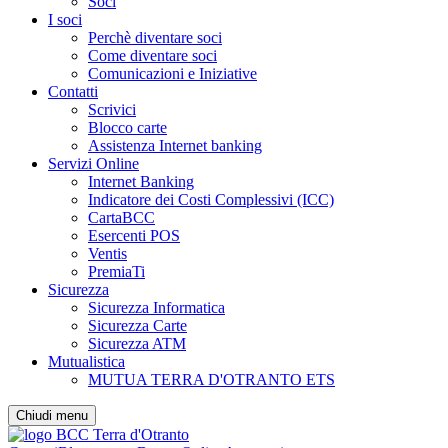
Soci
I soci
Perchè diventare soci
Come diventare soci
Comunicazioni e Iniziative
Contatti
Scrivici
Blocco carte
Assistenza Internet banking
Servizi Online
Internet Banking
Indicatore dei Costi Complessivi (ICC)
CartaBCC
Esercenti POS
Ventis
PremiaTi
Sicurezza
Sicurezza Informatica
Sicurezza Carte
Sicurezza ATM
Mutualistica
MUTUA TERRA D'OTRANTO ETS
Chiudi menu