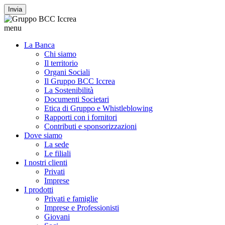
Invia
menu
La Banca
Chi siamo
Il territorio
Organi Sociali
Il Gruppo BCC Iccrea
La Sostenibilità
Documenti Societari
Etica di Gruppo e Whistleblowing
Rapporti con i fornitori
Contributi e sponsorizzazioni
Dove siamo
La sede
Le filiali
I nostri clienti
Privati
Imprese
I prodotti
Privati e famiglie
Imprese e Professionisti
Giovani