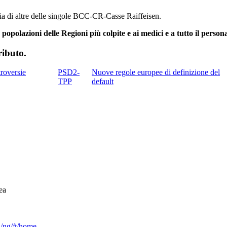
aia di altre delle singole BCC-CR-Casse Raiffeisen.
e popolazioni delle Regioni più colpite e ai medici e a tutto il person
ributo.
roversie
PSD2-
Nuove regole europee di definizione del
TPP
default
ea
ca/ng/#/home