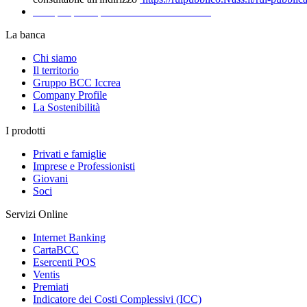
Recapiti per la presentazione dei Reclami
La banca
Chi siamo
Il territorio
Gruppo BCC Iccrea
Company Profile
La Sostenibilità
I prodotti
Privati e famiglie
Imprese e Professionisti
Giovani
Soci
Servizi Online
Internet Banking
CartaBCC
Esercenti POS
Ventis
Premiati
Indicatore dei Costi Complessivi (ICC)