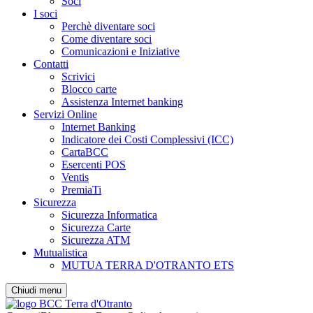
Soci
I soci
Perchè diventare soci
Come diventare soci
Comunicazioni e Iniziative
Contatti
Scrivici
Blocco carte
Assistenza Internet banking
Servizi Online
Internet Banking
Indicatore dei Costi Complessivi (ICC)
CartaBCC
Esercenti POS
Ventis
PremiaTi
Sicurezza
Sicurezza Informatica
Sicurezza Carte
Sicurezza ATM
Mutualistica
MUTUA TERRA D'OTRANTO ETS
Chiudi menu