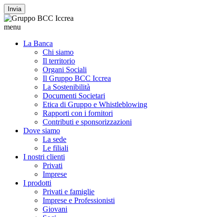
Invia
menu
La Banca
Chi siamo
Il territorio
Organi Sociali
Il Gruppo BCC Iccrea
La Sostenibilità
Documenti Societari
Etica di Gruppo e Whistleblowing
Rapporti con i fornitori
Contributi e sponsorizzazioni
Dove siamo
La sede
Le filiali
I nostri clienti
Privati
Imprese
I prodotti
Privati e famiglie
Imprese e Professionisti
Giovani