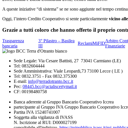
A queste iniziative “di sistema” se ne sono aggiunte nel tempo centin
Oggi, l’intero Credito Cooperativo si sente particolarmente
vicino all
Grazie a tutti coloro che hanno offerto il proprio cont
Trasparenza
3° Pilastro – Basilea
Arbitro Cont
Reclami
MiFID
bancaria
III
Finanziarie
Sede Legale: Via Cesare Battisti, 27 73041 Carmiano (LE)
Tel: 0832604444
Sede Amministrativa: Viale Leopardi,73 73100 Lecce ( LE )
Tel: 0832.3751 - Fax 0832.375300
E-mail:
info@terradotranto.bcc.it
Pec:
08445.bcc@actaliscertymail.it
CF: 00198480758
Banca aderente al Gruppo Bancario Cooperativo Iccrea
partecipante al Gruppo IVA Gruppo Bancario Cooperativo Iccr
Partita IVA 15240741007
Soggetta alla vigilanza di IVASS
N. Iscrizione al RUI: D000027199
consultabile all'indirizzo
https://ruipubblico.ivass.it/rui-pubbli