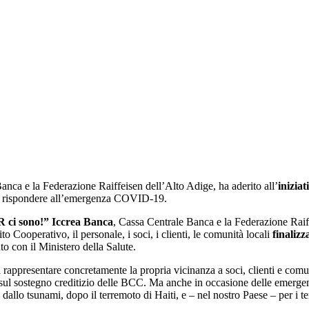
nca e la Federazione Raiffeisen dell’Alto Adige, ha aderito all’
inizia
r rispondere all’emergenza COVID-19.
CR ci sono!” Iccrea Banca
, Cassa Centrale Banca e la Federazione Raif
to Cooperativo, il personale, i soci, i clienti, le comunità locali
finalizz
o con il Ministero della Salute.
appresentare concretamente la propria vicinanza a soci, clienti e comunit
ul sostegno creditizio delle BCC. Ma anche in occasione delle emergenze,
 dallo tsunami, dopo il terremoto di Haiti, e – nel nostro Paese – per 