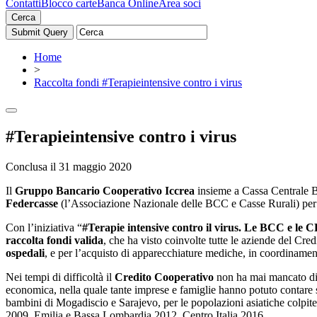
Contatti
Blocco carte
Banca Online
Area soci
Cerca
Home
>
Raccolta fondi #Terapieintensive contro i virus
#Terapieintensive contro i virus
Conclusa il 31 maggio 2020
Il
Gruppo Bancario Cooperativo Iccrea
insieme a Cassa Centrale Ba
Federcasse
(l’Associazione Nazionale delle BCC e Casse Rurali) pe
Con l’iniziativa “
#Terapie intensive contro il virus. Le BCC e le 
raccolta fondi valida
, che ha visto coinvolte tutte le aziende del Credi
ospedali
, e per l’acquisto di apparecchiature mediche, in coordinament
Nei tempi di difficoltà il
Credito Cooperativo
non ha mai mancato di r
economica, nella quale tante imprese e famiglie hanno potuto contare s
bambini di Mogadiscio e Sarajevo, per le popolazioni asiatiche colpite
2009, Emilia e Bassa Lombardia 2012, Centro Italia 2016.