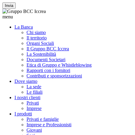
Invia
menu
La Banca
Chi siamo
Il territorio
Organi Sociali
Il Gruppo BCC Iccrea
La Sostenibilità
Documenti Societari
Etica di Gruppo e Whistleblowing
Rapporti con i fornitori
Contributi e sponsorizzazioni
Dove siamo
La sede
Le filiali
I nostri clienti
Privati
Imprese
I prodotti
Privati e famiglie
Imprese e Professionisti
Giovani