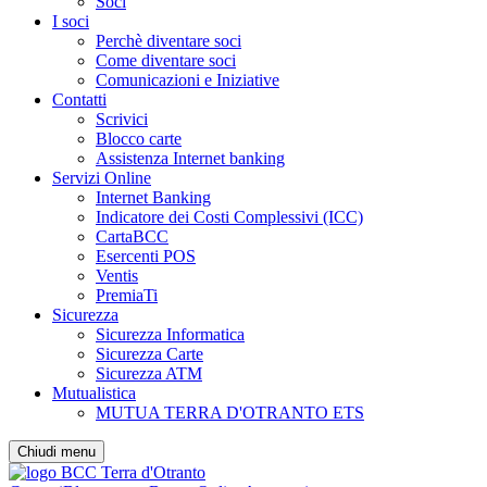
Soci
I soci
Perchè diventare soci
Come diventare soci
Comunicazioni e Iniziative
Contatti
Scrivici
Blocco carte
Assistenza Internet banking
Servizi Online
Internet Banking
Indicatore dei Costi Complessivi (ICC)
CartaBCC
Esercenti POS
Ventis
PremiaTi
Sicurezza
Sicurezza Informatica
Sicurezza Carte
Sicurezza ATM
Mutualistica
MUTUA TERRA D'OTRANTO ETS
Chiudi menu