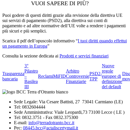
VUOI SAPERE DI PIÙ?
Puoi godere di questi diritti grazie alla revisione della direttiva UE
sui servizi di pagamento (PSD2), alla direttiva sui conti di
pagamento e ad altre normative dell’UE volte a rendere i pagamenti
più sicuri e più semplici.
Scarica il pdf dell’opuscolo informativo “
I tuoi diritti quando effettui
un pagamento in Europa
”
Consulta la sezione dedicata ai
Prodotti e servizi finanziari
3°
Nuove
Pilastro
Arbitro
regole
Trasparenza
PSD2-
Dis
–
Reclami
MiFID
Controversie
europee di
bancaria
TPP
mov
Basilea
Finanziarie
definizione
III
del default
Sede Legale: Via Cesare Battisti, 27 73041 Carmiano (LE)
Tel: 0832604444
Sede Amministrativa: Viale Leopardi,73 73100 Lecce ( LE )
Tel: 0832.3751 - Fax 0832.375300
E-mail:
info@terradotranto.bcc.it
Pec:
08445.bcc@actaliscertymail.it