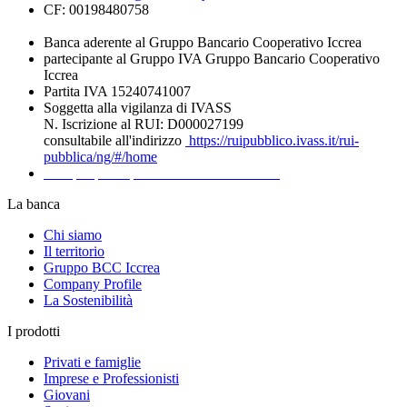
CF: 00198480758
Banca aderente al Gruppo Bancario Cooperativo Iccrea
partecipante al Gruppo IVA Gruppo Bancario Cooperativo
Iccrea
Partita IVA 15240741007
Soggetta alla vigilanza di IVASS
N. Iscrizione al RUI: D000027199
consultabile all'indirizzo
https://ruipubblico.ivass.it/rui-
pubblica/ng/#/home
Recapiti per la presentazione dei Reclami
La banca
Chi siamo
Il territorio
Gruppo BCC Iccrea
Company Profile
La Sostenibilità
I prodotti
Privati e famiglie
Imprese e Professionisti
Giovani