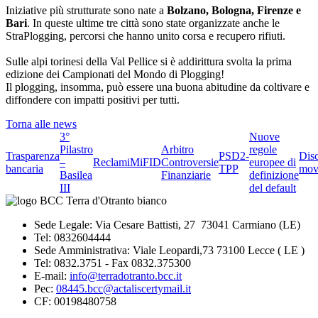
Iniziative più strutturate sono nate a
Bolzano, Bologna, Firenze e
Bari
. In queste ultime tre città sono state organizzate anche le
StraPlogging, percorsi che hanno unito corsa e recupero rifiuti.
Sulle alpi torinesi della Val Pellice si è addirittura svolta la prima
edizione dei Campionati del Mondo di Plogging!
Il plogging, insomma, può essere una buona abitudine da coltivare e
diffondere con impatti positivi per tutti.
Torna alle news
3°
Nuove
Pilastro
Arbitro
regole
Trasparenza
PSD2-
Dis
–
Reclami
MiFID
Controversie
europee di
bancaria
TPP
mov
Basilea
Finanziarie
definizione
III
del default
Sede Legale: Via Cesare Battisti, 27 73041 Carmiano (LE)
Tel: 0832604444
Sede Amministrativa: Viale Leopardi,73 73100 Lecce ( LE )
Tel: 0832.3751 - Fax 0832.375300
E-mail:
info@terradotranto.bcc.it
Pec:
08445.bcc@actaliscertymail.it
CF: 00198480758