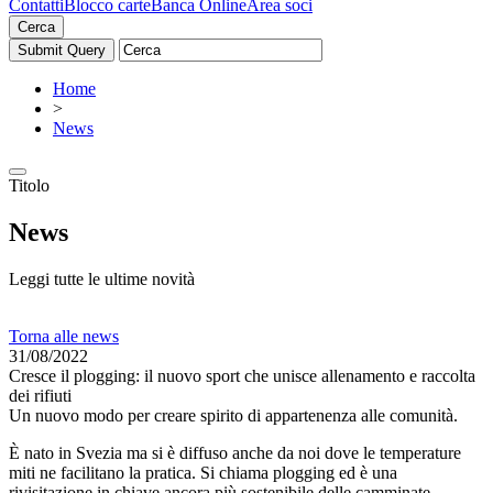
Contatti
Blocco carte
Banca Online
Area soci
Cerca
Home
>
News
Titolo
News
Leggi tutte le ultime novità
Torna alle news
31/08/2022
Cresce il plogging: il nuovo sport che unisce allenamento e raccolta
dei rifiuti
Un nuovo modo per creare spirito di appartenenza alle comunità.
È nato in Svezia ma si è diffuso anche da noi dove le temperature
miti ne facilitano la pratica. Si chiama plogging ed è una
rivisitazione in chiave ancora più sostenibile delle camminate