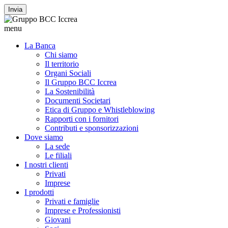
Invia
menu
La Banca
Chi siamo
Il territorio
Organi Sociali
Il Gruppo BCC Iccrea
La Sostenibilità
Documenti Societari
Etica di Gruppo e Whistleblowing
Rapporti con i fornitori
Contributi e sponsorizzazioni
Dove siamo
La sede
Le filiali
I nostri clienti
Privati
Imprese
I prodotti
Privati e famiglie
Imprese e Professionisti
Giovani