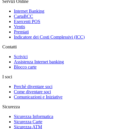
Servizi Online
Internet Banking
CartaBCC
Esercenti POS
Ventis
Premiati
Indicatore dei Costi Complessivi (ICC)
Contatti
Scrivici
Assistenza Internet banking
Blocco carte
I soci
Perchè diventare soci
Come diventare soci
Comunicazioni e Iniziative
Sicurezza
Sicurezza Informatica
Sicurezza Carte
Sicurezza ATM