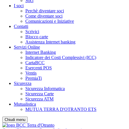
Soci
I soci
Perchè diventare soci
Come diventare soci
Comunicazioni e Iniziative
Contatti
Scrivici
Blocco carte
Assistenza Internet banking
Servizi Online
Internet Banking
Indicatore dei Costi Complessivi (ICC)
CartaBCC
Esercenti POS
Ventis
PremiaTi
Sicurezza
Sicurezza Informatica
Sicurezza Carte
Sicurezza ATM
Mutualistica
MUTUA TERRA D'OTRANTO ETS
Chiudi menu