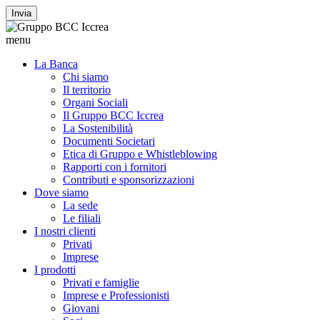
Invia
menu
La Banca
Chi siamo
Il territorio
Organi Sociali
Il Gruppo BCC Iccrea
La Sostenibilità
Documenti Societari
Etica di Gruppo e Whistleblowing
Rapporti con i fornitori
Contributi e sponsorizzazioni
Dove siamo
La sede
Le filiali
I nostri clienti
Privati
Imprese
I prodotti
Privati e famiglie
Imprese e Professionisti
Giovani