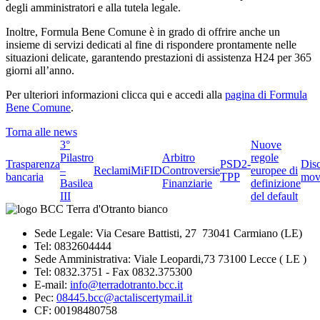
degli amministratori e alla tutela legale.
Inoltre, Formula Bene Comune è in grado di offrire anche un
insieme di servizi dedicati al fine di rispondere prontamente nelle
situazioni delicate, garantendo prestazioni di assistenza H24 per 365
giorni all’anno.
Per ulteriori informazioni clicca qui e accedi alla
pagina di Formula
Bene Comune
.
Torna alle news
3°
Nuove
Pilastro
Arbitro
regole
Trasparenza
PSD2-
Dis
–
Reclami
MiFID
Controversie
europee di
bancaria
TPP
mov
Basilea
Finanziarie
definizione
III
del default
Sede Legale: Via Cesare Battisti, 27 73041 Carmiano (LE)
Tel: 0832604444
Sede Amministrativa: Viale Leopardi,73 73100 Lecce ( LE )
Tel: 0832.3751 - Fax 0832.375300
E-mail:
info@terradotranto.bcc.it
Pec:
08445.bcc@actaliscertymail.it
CF: 00198480758