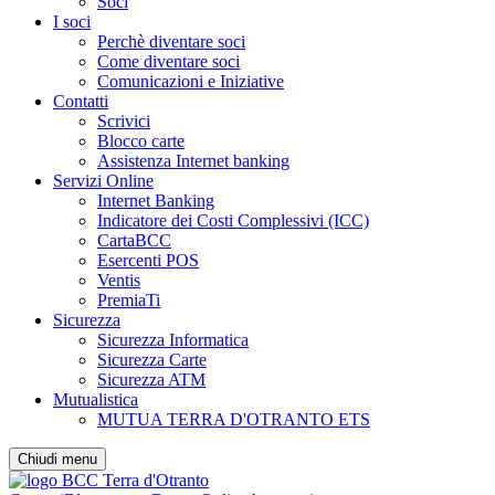
Soci
I soci
Perchè diventare soci
Come diventare soci
Comunicazioni e Iniziative
Contatti
Scrivici
Blocco carte
Assistenza Internet banking
Servizi Online
Internet Banking
Indicatore dei Costi Complessivi (ICC)
CartaBCC
Esercenti POS
Ventis
PremiaTi
Sicurezza
Sicurezza Informatica
Sicurezza Carte
Sicurezza ATM
Mutualistica
MUTUA TERRA D'OTRANTO ETS
Chiudi menu