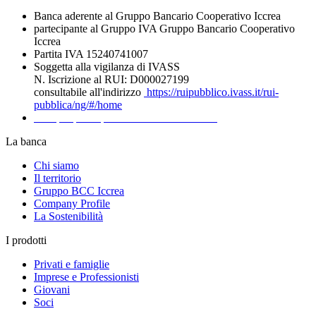
Banca aderente al Gruppo Bancario Cooperativo Iccrea
partecipante al Gruppo IVA Gruppo Bancario Cooperativo
Iccrea
Partita IVA 15240741007
Soggetta alla vigilanza di IVASS
N. Iscrizione al RUI: D000027199
consultabile all'indirizzo
https://ruipubblico.ivass.it/rui-
pubblica/ng/#/home
Recapiti per la presentazione dei Reclami
La banca
Chi siamo
Il territorio
Gruppo BCC Iccrea
Company Profile
La Sostenibilità
I prodotti
Privati e famiglie
Imprese e Professionisti
Giovani
Soci