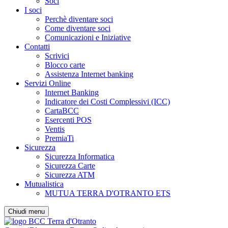
Soci
I soci
Perchè diventare soci
Come diventare soci
Comunicazioni e Iniziative
Contatti
Scrivici
Blocco carte
Assistenza Internet banking
Servizi Online
Internet Banking
Indicatore dei Costi Complessivi (ICC)
CartaBCC
Esercenti POS
Ventis
PremiaTi
Sicurezza
Sicurezza Informatica
Sicurezza Carte
Sicurezza ATM
Mutualistica
MUTUA TERRA D'OTRANTO ETS
Chiudi menu