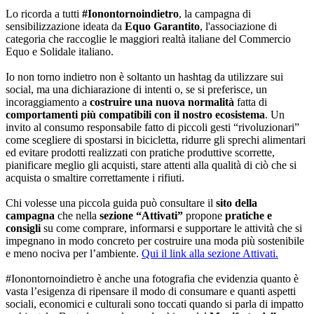
Lo ricorda a tutti
#Ionontornoindietro
, la campagna di
sensibilizzazione ideata da
Equo Garantito
, l'associazione di
categoria che raccoglie le maggiori realtà italiane del Commercio
Equo e Solidale italiano.
Io non torno indietro non è soltanto un hashtag da utilizzare sui
social, ma una dichiarazione di intenti o, se si preferisce, un
incoraggiamento a
costruire una nuova normalità
fatta di
comportamenti più compatibili con il nostro ecosistema
. Un
invito al consumo responsabile fatto di piccoli gesti “rivoluzionari”
come scegliere di spostarsi in bicicletta, ridurre gli sprechi alimentari
ed evitare prodotti realizzati con pratiche produttive scorrette,
pianificare meglio gli acquisti, stare attenti alla qualità di ciò che si
acquista o smaltire correttamente i rifiuti.
Chi volesse una piccola guida può consultare il
sito della
campagna
che nella
sezione “Attivati”
propone
pratiche e
consigli
su come comprare, informarsi e supportare le attività che si
impegnano in modo concreto per costruire una moda più sostenibile
e meno nociva per l’ambiente.
Qui il link alla sezione Attivati.
#Ionontornoindietro è anche una fotografia che evidenzia quanto è
vasta l’esigenza di ripensare il modo di consumare e quanti aspetti
sociali, economici e culturali sono toccati quando si parla di impatto