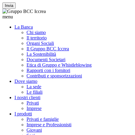
Invia
menu
La Banca
Chi siamo
Il territorio
Organi Sociali
Il Gruppo BCC Iccrea
La Sostenibilità
Documenti Societari
Etica di Gruppo e Whistleblowing
Rapporti con i fornitori
Contributi e sponsorizzazioni
Dove siamo
La sede
Le filiali
I nostri clienti
Privati
Imprese
I prodotti
Privati e famiglie
Imprese e Professionisti
Giovani