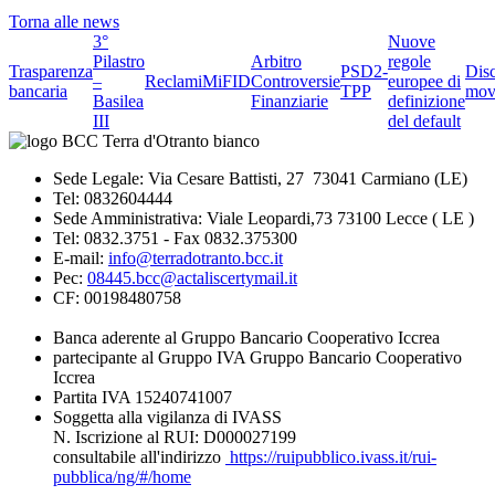
Torna alle news
3°
Nuove
Pilastro
Arbitro
regole
Trasparenza
PSD2-
Dis
–
Reclami
MiFID
Controversie
europee di
bancaria
TPP
mov
Basilea
Finanziarie
definizione
III
del default
Sede Legale: Via Cesare Battisti, 27 73041 Carmiano (LE)
Tel: 0832604444
Sede Amministrativa: Viale Leopardi,73 73100 Lecce ( LE )
Tel: 0832.3751 - Fax 0832.375300
E-mail:
info@terradotranto.bcc.it
Pec:
08445.bcc@actaliscertymail.it
CF: 00198480758
Banca aderente al Gruppo Bancario Cooperativo Iccrea
partecipante al Gruppo IVA Gruppo Bancario Cooperativo
Iccrea
Partita IVA 15240741007
Soggetta alla vigilanza di IVASS
N. Iscrizione al RUI: D000027199
consultabile all'indirizzo
https://ruipubblico.ivass.it/rui-
pubblica/ng/#/home