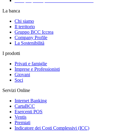
Recapiti per la presentazione dei Reclami
La banca
Chi siamo
Il territorio
Gruppo BCC Iccrea
Company Profile
La Sostenibilità
I prodotti
Privati e famiglie
Imprese e Professionisti
Giovani
Soci
Servizi Online
Internet Banking
CartaBCC
Esercenti POS
Ventis
Premiati
Indicatore dei Costi Complessivi (ICC)