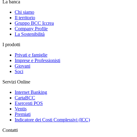
La banca
Chi siamo
Il territorio
Gruppo BCC Iccrea
Company Profile
La Sostenibilità
I prodotti
Privati e famiglie
Imprese e Professionisti
Giovani
Soci
Servizi Online
Internet Banking
CartaBCC
Esercenti POS
Ventis
Premiati
Indicatore dei Costi Complessivi (ICC)
Contatti