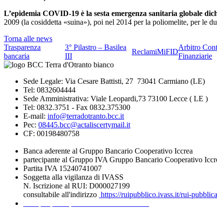
L’epidemia COVID-19 è la sesta emergenza sanitaria globale dic
2009 (la cosiddetta «suina»), poi nel 2014 per la poliomelite, per le d
Torna alle news
Trasparenza
3° Pilastro – Basilea
Arbitro Cont
Reclami
MiFID
bancaria
III
Finanziarie
Sede Legale: Via Cesare Battisti, 27 73041 Carmiano (LE)
Tel: 0832604444
Sede Amministrativa: Viale Leopardi,73 73100 Lecce ( LE )
Tel: 0832.3751 - Fax 0832.375300
E-mail:
info@terradotranto.bcc.it
Pec:
08445.bcc@actaliscertymail.it
CF: 00198480758
Banca aderente al Gruppo Bancario Cooperativo Iccrea
partecipante al Gruppo IVA Gruppo Bancario Cooperativo Iccr
Partita IVA 15240741007
Soggetta alla vigilanza di IVASS
N. Iscrizione al RUI: D000027199
consultabile all'indirizzo
https://ruipubblico.ivass.it/rui-pubbli
Recapiti per la presentazione dei Reclami