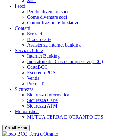
Soci
I soci
Perchè diventare soci
Come diventare soci
Comunicazioni e Iniziative
Contatti
Scrivici
Blocco carte
Assistenza Internet banking
Servizi Online
Internet Banking
Indicatore dei Costi Complessivi (ICC)
CartaBCC
Esercenti POS
Ventis
PremiaTi
Sicurezza
Sicurezza Informatica
Sicurezza Carte
Sicurezza ATM
Mutualistica
MUTUA TERRA D'OTRANTO ETS
Chiudi menu