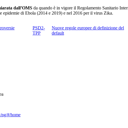
hiarata dall’OMS
da quando è in vigore il Regolamento Sanitario Inter
ue epidemie di Ebola (2014 e 2019) e nel 2016 per il virus Zika.
roversie
PSD2-
Nuove regole europee di definizione del
TPP
default
ea
ca/ng/#/home