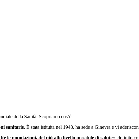
ndiale della Sanità. Scopriamo cos’è.
ni sanitarie
. È stata istituita nel 1948, ha sede a Ginevra e vi aderisc
te le popolazioni, del più alto livello possibile di salute
», definito c