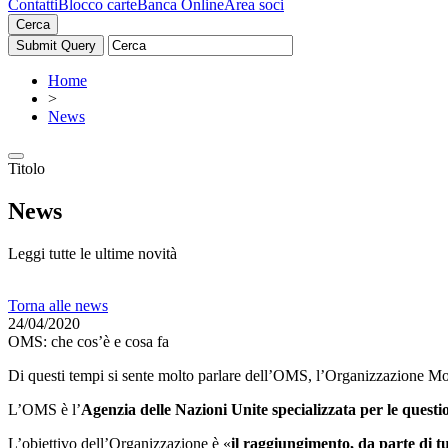
Contatti
Blocco carte
Banca Online
Area soci
Cerca
Home
>
News
Titolo
News
Leggi tutte le ultime novità
Torna alle news
24/04/2020
OMS: che cos’è e cosa fa
Di questi tempi si sente molto parlare dell’OMS, l’Organizzazione Mo
L’OMS è l’
Agenzia delle Nazioni Unite specializzata per le questio
L’obiettivo dell’Organizzazione è «
il raggiungimento, da parte di tut