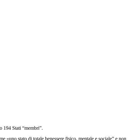
ono 194 Stati “membri”.
ome «uno stato di totale benessere fisico, mentale e sociale” e non