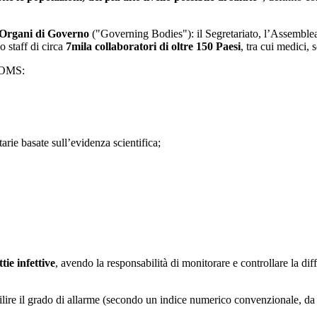
Organi di Governo
("Governing Bodies"): il Segretariato, l’Assemblea 
o staff di circa
7mila collaboratori di oltre 150 Paesi
, tra cui medici, 
l’OMS:
arie basate sull’evidenza scientifica;
ie infettive
, avendo la responsabilità di monitorare e controllare la dif
re il grado di allarme (secondo un indice numerico convenzionale, da 1