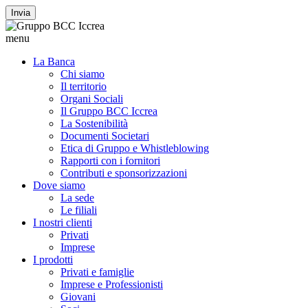
Invia
menu
La Banca
Chi siamo
Il territorio
Organi Sociali
Il Gruppo BCC Iccrea
La Sostenibilità
Documenti Societari
Etica di Gruppo e Whistleblowing
Rapporti con i fornitori
Contributi e sponsorizzazioni
Dove siamo
La sede
Le filiali
I nostri clienti
Privati
Imprese
I prodotti
Privati e famiglie
Imprese e Professionisti
Giovani