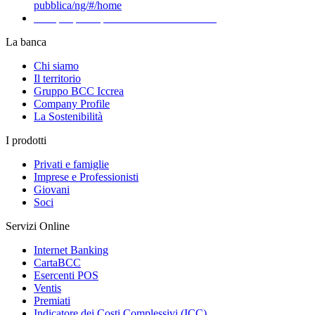
pubblica/ng/#/home
Recapiti per la presentazione dei Reclami
La banca
Chi siamo
Il territorio
Gruppo BCC Iccrea
Company Profile
La Sostenibilità
I prodotti
Privati e famiglie
Imprese e Professionisti
Giovani
Soci
Servizi Online
Internet Banking
CartaBCC
Esercenti POS
Ventis
Premiati
Indicatore dei Costi Complessivi (ICC)