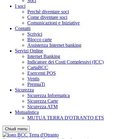
Soci
I soci
Perchè diventare soci
Come diventare soci
Comunicazioni e Iniziative
Contatti
Scrivici
Blocco carte
Assistenza Internet banking
Servizi Online
Internet Banking
Indicatore dei Costi Complessivi (ICC)
CartaBCC
Esercenti POS
Ventis
PremiaTi
Sicurezza
Sicurezza Informatica
Sicurezza Carte
Sicurezza ATM
Mutualistica
MUTUA TERRA D'OTRANTO ETS
Chiudi menu