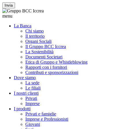
Invia
menu
La Banca
Chi siamo
Il territorio
Organi Sociali
Il Gruppo BCC Iccrea
La Sostenibilità
Documenti Societari
Etica di Gruppo e Whistleblowing
Rapporti con i fornitori
Contributi e sponsorizzazioni
Dove siamo
La sede
Le filiali
I nostri clienti
Privati
Imprese
I prodotti
Privati e famiglie
Imprese e Professionisti
Giovani