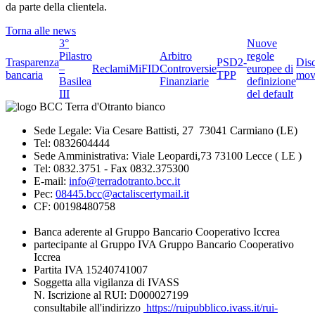
da parte della clientela.
Torna alle news
3°
Nuove
Pilastro
Arbitro
regole
Trasparenza
PSD2-
Dis
–
Reclami
MiFID
Controversie
europee di
bancaria
TPP
mov
Basilea
Finanziarie
definizione
III
del default
Sede Legale: Via Cesare Battisti, 27 73041 Carmiano (LE)
Tel: 0832604444
Sede Amministrativa: Viale Leopardi,73 73100 Lecce ( LE )
Tel: 0832.3751 - Fax 0832.375300
E-mail:
info@terradotranto.bcc.it
Pec:
08445.bcc@actaliscertymail.it
CF: 00198480758
Banca aderente al Gruppo Bancario Cooperativo Iccrea
partecipante al Gruppo IVA Gruppo Bancario Cooperativo
Iccrea
Partita IVA 15240741007
Soggetta alla vigilanza di IVASS
N. Iscrizione al RUI: D000027199
consultabile all'indirizzo
https://ruipubblico.ivass.it/rui-