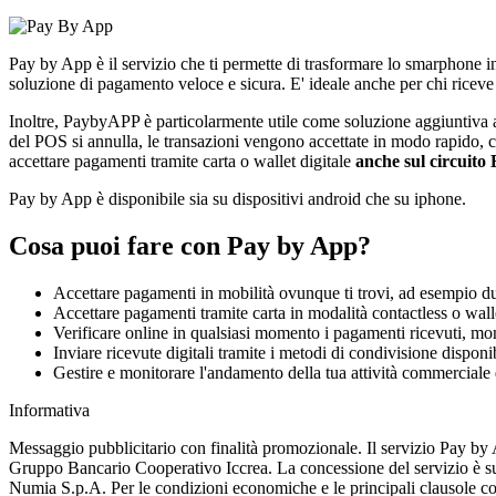
Pay by App è il servizio che ti permette di trasformare lo smarphone i
soluzione di pagamento veloce e sicura. E' ideale anche per chi ricev
Inoltre, PaybyAPP è particolarmente utile come soluzione aggiuntiva al 
del POS si annulla, le transazioni vengono accettate in modo rapido,
accettare pagamenti tramite carta o wallet digitale
anche sul circuito
Pay by App è disponibile sia su dispositivi android che su iphone.
Cosa puoi fare con Pay by App?
Accettare pagamenti in mobilità ovunque ti trovi, ad esempio dura
Accettare pagamenti tramite carta in modalità contactless o walle
Verificare online in qualsiasi momento i pagamenti ricevuti, monit
Inviare ricevute digitali tramite i metodi di condivisione disp
Gestire e monitorare l'andamento della tua attività commercia
Informativa
Messaggio pubblicitario con finalità promozionale. Il servizio Pay by A
Gruppo Bancario Cooperativo Iccrea. La concessione del servizio è sub
Numia S.p.A. Per le condizioni economiche e le principali clausole cont