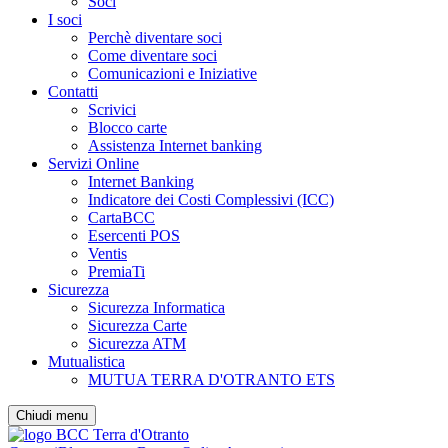
Soci
I soci
Perchè diventare soci
Come diventare soci
Comunicazioni e Iniziative
Contatti
Scrivici
Blocco carte
Assistenza Internet banking
Servizi Online
Internet Banking
Indicatore dei Costi Complessivi (ICC)
CartaBCC
Esercenti POS
Ventis
PremiaTi
Sicurezza
Sicurezza Informatica
Sicurezza Carte
Sicurezza ATM
Mutualistica
MUTUA TERRA D'OTRANTO ETS
Chiudi menu