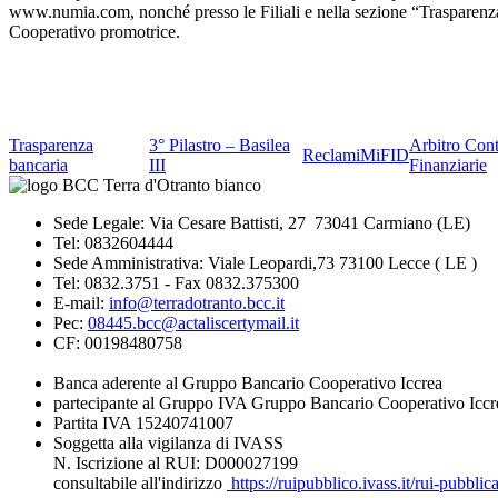
www.numia.com, nonché presso le Filiali e nella sezione “Trasparenza”
Cooperativo promotrice.
Trasparenza
3° Pilastro – Basilea
Arbitro Cont
Reclami
MiFID
bancaria
III
Finanziarie
Sede Legale: Via Cesare Battisti, 27 73041 Carmiano (LE)
Tel: 0832604444
Sede Amministrativa: Viale Leopardi,73 73100 Lecce ( LE )
Tel: 0832.3751 - Fax 0832.375300
E-mail:
info@terradotranto.bcc.it
Pec:
08445.bcc@actaliscertymail.it
CF: 00198480758
Banca aderente al Gruppo Bancario Cooperativo Iccrea
partecipante al Gruppo IVA Gruppo Bancario Cooperativo Iccr
Partita IVA 15240741007
Soggetta alla vigilanza di IVASS
N. Iscrizione al RUI: D000027199
consultabile all'indirizzo
https://ruipubblico.ivass.it/rui-pubbli