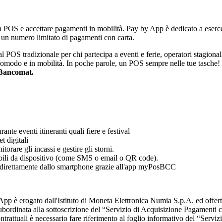
n POS e accettare pagamenti in mobilità. Pay by App è dedicato a esercen
e un numero limitato di pagamenti con carta.
POS tradizionale per chi partecipa a eventi e ferie, operatori stagional
 comodo e in mobilità. In poche parole, un POS sempre nelle tue tasche
 Bancomat.
nte eventi itineranti quali fiere e festival
t digitali
orare gli incassi e gestire gli storni.
onibili da dispositivo (come SMS o email o QR code).
le direttamente dallo smartphone grazie all'app myPosBCC
pp è erogato dall'Istituto di Moneta Elettronica Numia S.p.A. ed offerto
ordinata alla sottoscrizione del “Servizio di Acquisizione Pagamenti c
rattuali è necessario fare riferimento al foglio informativo del “Serviz