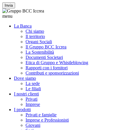
Invia
menu
La Banca
Chi siamo
Il territorio
Organi Sociali
Il Gruppo BCC Iccrea
La Sostenibilità
Documenti Societari
Etica di Gruppo e Whistleblowing
Rapporti con i fornitori
Contributi e sponsorizzazioni
Dove siamo
La sede
Le filiali
I nostri clienti
Privati
Imprese
I prodotti
Privati e famiglie
Imprese e Professionisti
Giovani