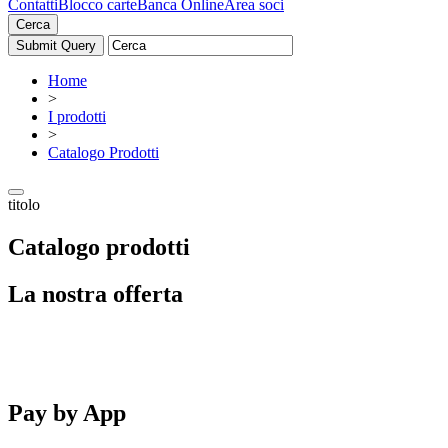
Contatti
Blocco carte
Banca Online
Area soci
Cerca
Home
>
I prodotti
>
Catalogo Prodotti
titolo
Catalogo prodotti
La nostra offerta
Pay by App