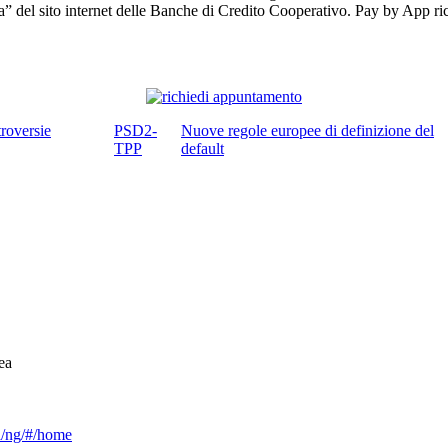
 del sito internet delle Banche di Credito Cooperativo. Pay by App rich
roversie
PSD2-
Nuove regole europee di definizione del
TPP
default
ea
ca/ng/#/home