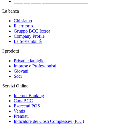
Recapiti per la presentazione dei Reclami
La banca
Chi siamo
Il territorio
Gruppo BCC Iccrea
Company Profile
La Sostenibilità
I prodotti
Privati e famiglie
Imprese e Professionisti
Giovani
Soci
Servizi Online
Internet Banking
CartaBCC
Esercenti POS
Ventis
Premiati
Indicatore dei Costi Complessivi (ICC)