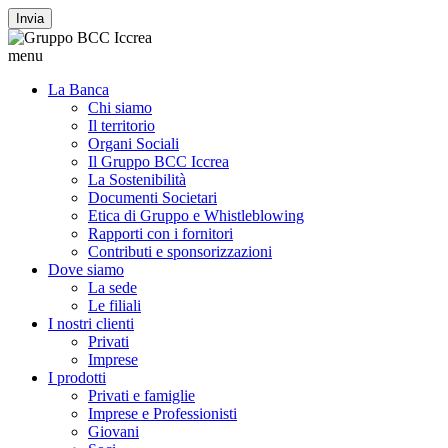
Invia
menu
La Banca
Chi siamo
Il territorio
Organi Sociali
Il Gruppo BCC Iccrea
La Sostenibilità
Documenti Societari
Etica di Gruppo e Whistleblowing
Rapporti con i fornitori
Contributi e sponsorizzazioni
Dove siamo
La sede
Le filiali
I nostri clienti
Privati
Imprese
I prodotti
Privati e famiglie
Imprese e Professionisti
Giovani