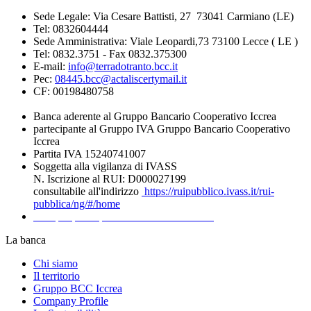
Sede Legale: Via Cesare Battisti, 27 73041 Carmiano (LE)
Tel: 0832604444
Sede Amministrativa: Viale Leopardi,73 73100 Lecce ( LE )
Tel: 0832.3751 - Fax 0832.375300
E-mail:
info@terradotranto.bcc.it
Pec:
08445.bcc@actaliscertymail.it
CF: 00198480758
Banca aderente al Gruppo Bancario Cooperativo Iccrea
partecipante al Gruppo IVA Gruppo Bancario Cooperativo
Iccrea
Partita IVA 15240741007
Soggetta alla vigilanza di IVASS
N. Iscrizione al RUI: D000027199
consultabile all'indirizzo
https://ruipubblico.ivass.it/rui-
pubblica/ng/#/home
Recapiti per la presentazione dei Reclami
La banca
Chi siamo
Il territorio
Gruppo BCC Iccrea
Company Profile