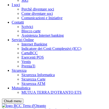
Soci
I soci
Perchè diventare soci
Come diventare soci
Comunicazioni e Iniziative
Contatti
Scrivici
Blocco carte
Assistenza Internet banking
Servizi Online
Internet Banking
Indicatore dei Costi Complessivi (ICC)
CartaBCC
Esercenti POS
Ventis
PremiaTi
Sicurezza
Sicurezza Informatica
Sicurezza Carte
Sicurezza ATM
Mutualistica
MUTUA TERRA D'OTRANTO ETS
Chiudi menu