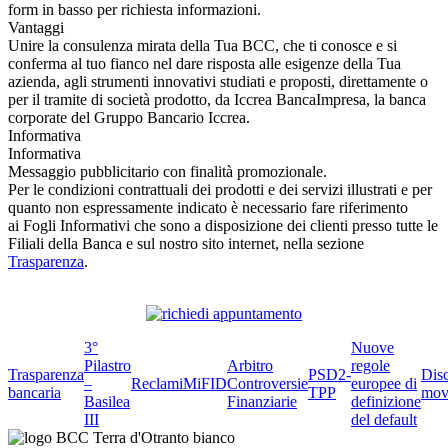
form in basso per richiesta informazioni.
Vantaggi
Unire la consulenza mirata della Tua BCC, che ti conosce e si
conferma al tuo fianco nel dare risposta alle esigenze della Tua
azienda, agli strumenti innovativi studiati e proposti, direttamente o
per il tramite di società prodotto, da Iccrea BancaImpresa, la banca
corporate del Gruppo Bancario Iccrea.
Informativa
Informativa
Messaggio pubblicitario con finalità promozionale.
Per le condizioni contrattuali dei prodotti e dei servizi illustrati e per
quanto non espressamente indicato è necessario fare riferimento
ai Fogli Informativi che sono a disposizione dei clienti presso tutte le
Filiali della Banca e sul nostro sito internet, nella sezione
Trasparenza
.
3°
Nuove
Pilastro
Arbitro
regole
Trasparenza
PSD2-
Dis
–
Reclami
MiFID
Controversie
europee di
bancaria
TPP
mov
Basilea
Finanziarie
definizione
III
del default