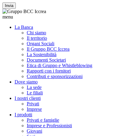
Invia
menu
La Banca
Chi siamo
Il territorio
Organi Sociali
Il Gruppo BCC Iccrea
La Sostenibilità
Documenti Societari
Etica di Gruppo e Whistleblowing
Rapporti con i fornitori
Contributi e sponsorizzazioni
Dove siamo
La sede
Le filiali
I nostri clienti
Privati
Imprese
I prodotti
Privati e famiglie
Imprese e Professionisti
Giovani