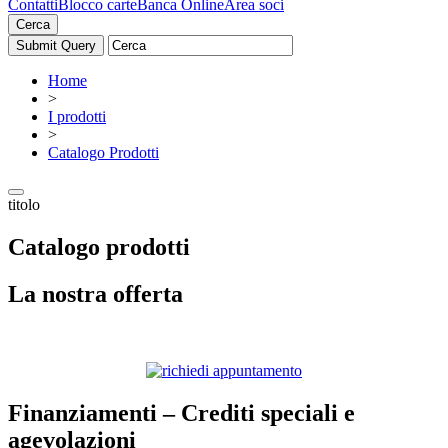
Contatti
Blocco carte
Banca Online
Area soci
Cerca
Home
>
I prodotti
>
Catalogo Prodotti
titolo
Catalogo prodotti
La nostra offerta
Finanziamenti – Crediti speciali e
agevolazioni