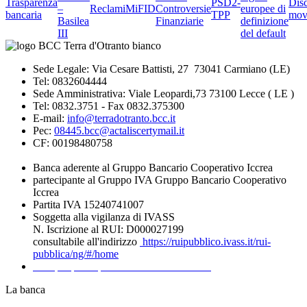
Trasparenza
PSD2-
Dis
–
Reclami
MiFID
Controversie
europee di
bancaria
TPP
mov
Basilea
Finanziarie
definizione
III
del default
Sede Legale: Via Cesare Battisti, 27 73041 Carmiano (LE)
Tel: 0832604444
Sede Amministrativa: Viale Leopardi,73 73100 Lecce ( LE )
Tel: 0832.3751 - Fax 0832.375300
E-mail:
info@terradotranto.bcc.it
Pec:
08445.bcc@actaliscertymail.it
CF: 00198480758
Banca aderente al Gruppo Bancario Cooperativo Iccrea
partecipante al Gruppo IVA Gruppo Bancario Cooperativo
Iccrea
Partita IVA 15240741007
Soggetta alla vigilanza di IVASS
N. Iscrizione al RUI: D000027199
consultabile all'indirizzo
https://ruipubblico.ivass.it/rui-
pubblica/ng/#/home
Recapiti per la presentazione dei Reclami
La banca