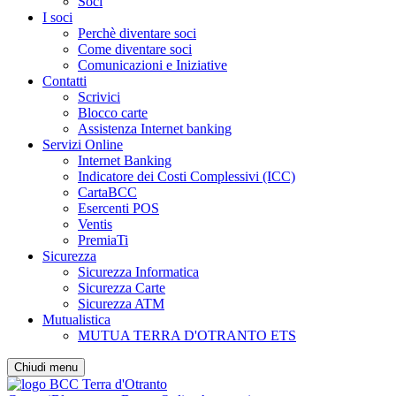
Soci
I soci
Perchè diventare soci
Come diventare soci
Comunicazioni e Iniziative
Contatti
Scrivici
Blocco carte
Assistenza Internet banking
Servizi Online
Internet Banking
Indicatore dei Costi Complessivi (ICC)
CartaBCC
Esercenti POS
Ventis
PremiaTi
Sicurezza
Sicurezza Informatica
Sicurezza Carte
Sicurezza ATM
Mutualistica
MUTUA TERRA D'OTRANTO ETS
Chiudi menu