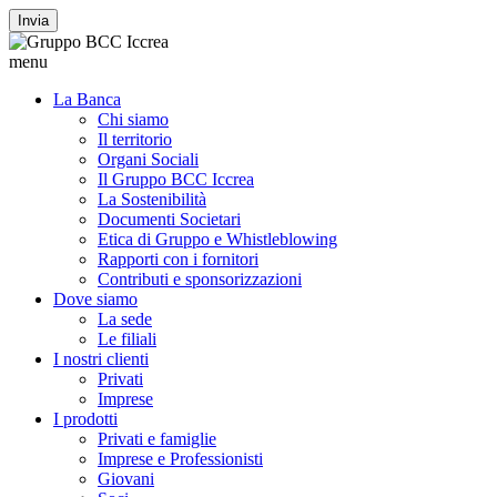
Invia
menu
La Banca
Chi siamo
Il territorio
Organi Sociali
Il Gruppo BCC Iccrea
La Sostenibilità
Documenti Societari
Etica di Gruppo e Whistleblowing
Rapporti con i fornitori
Contributi e sponsorizzazioni
Dove siamo
La sede
Le filiali
I nostri clienti
Privati
Imprese
I prodotti
Privati e famiglie
Imprese e Professionisti
Giovani