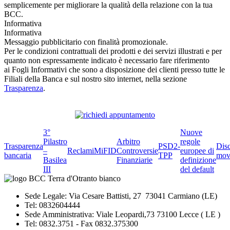
semplicemente per migliorare la qualità della relazione con la tua
BCC.
Informativa
Informativa
Messaggio pubblicitario con finalità promozionale.
Per le condizioni contrattuali dei prodotti e dei servizi illustrati e per
quanto non espressamente indicato è necessario fare riferimento
ai Fogli Informativi che sono a disposizione dei clienti presso tutte le
Filiali della Banca e sul nostro sito internet, nella sezione
Trasparenza
.
3°
Nuove
Pilastro
Arbitro
regole
Trasparenza
PSD2-
Dis
–
Reclami
MiFID
Controversie
europee di
bancaria
TPP
mov
Basilea
Finanziarie
definizione
III
del default
Sede Legale: Via Cesare Battisti, 27 73041 Carmiano (LE)
Tel: 0832604444
Sede Amministrativa: Viale Leopardi,73 73100 Lecce ( LE )
Tel: 0832.3751 - Fax 0832.375300