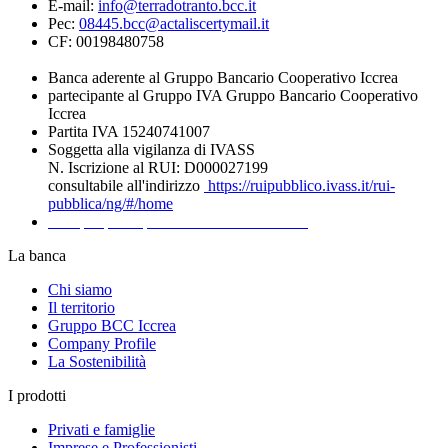
E-mail:
info@terradotranto.bcc.it
Pec:
08445.bcc@actaliscertymail.it
CF: 00198480758
Banca aderente al Gruppo Bancario Cooperativo Iccrea
partecipante al Gruppo IVA Gruppo Bancario Cooperativo
Iccrea
Partita IVA 15240741007
Soggetta alla vigilanza di IVASS
N. Iscrizione al RUI: D000027199
consultabile all'indirizzo
https://ruipubblico.ivass.it/rui-
pubblica/ng/#/home
Recapiti per la presentazione dei Reclami
La banca
Chi siamo
Il territorio
Gruppo BCC Iccrea
Company Profile
La Sostenibilità
I prodotti
Privati e famiglie
Imprese e Professionisti