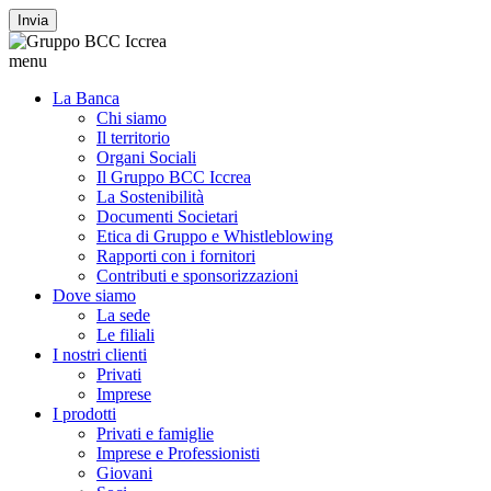
Invia
menu
La Banca
Chi siamo
Il territorio
Organi Sociali
Il Gruppo BCC Iccrea
La Sostenibilità
Documenti Societari
Etica di Gruppo e Whistleblowing
Rapporti con i fornitori
Contributi e sponsorizzazioni
Dove siamo
La sede
Le filiali
I nostri clienti
Privati
Imprese
I prodotti
Privati e famiglie
Imprese e Professionisti
Giovani