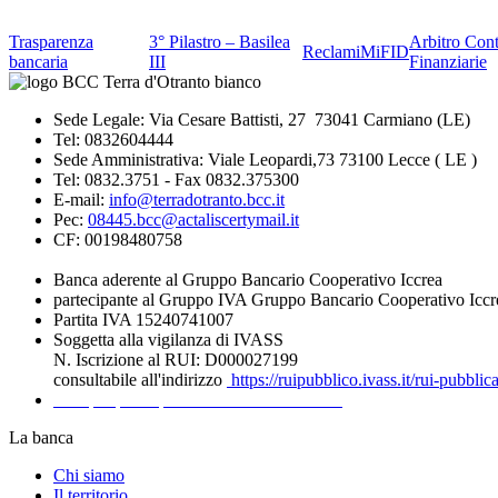
Trasparenza
3° Pilastro – Basilea
Arbitro Cont
Reclami
MiFID
bancaria
III
Finanziarie
Sede Legale: Via Cesare Battisti, 27 73041 Carmiano (LE)
Tel: 0832604444
Sede Amministrativa: Viale Leopardi,73 73100 Lecce ( LE )
Tel: 0832.3751 - Fax 0832.375300
E-mail:
info@terradotranto.bcc.it
Pec:
08445.bcc@actaliscertymail.it
CF: 00198480758
Banca aderente al Gruppo Bancario Cooperativo Iccrea
partecipante al Gruppo IVA Gruppo Bancario Cooperativo Iccr
Partita IVA 15240741007
Soggetta alla vigilanza di IVASS
N. Iscrizione al RUI: D000027199
consultabile all'indirizzo
https://ruipubblico.ivass.it/rui-pubbli
Recapiti per la presentazione dei Reclami
La banca
Chi siamo
Il territorio