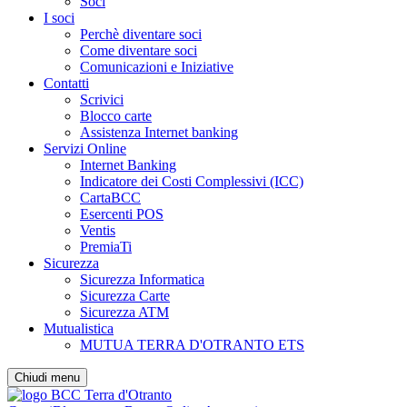
Soci
I soci
Perchè diventare soci
Come diventare soci
Comunicazioni e Iniziative
Contatti
Scrivici
Blocco carte
Assistenza Internet banking
Servizi Online
Internet Banking
Indicatore dei Costi Complessivi (ICC)
CartaBCC
Esercenti POS
Ventis
PremiaTi
Sicurezza
Sicurezza Informatica
Sicurezza Carte
Sicurezza ATM
Mutualistica
MUTUA TERRA D'OTRANTO ETS
Chiudi menu