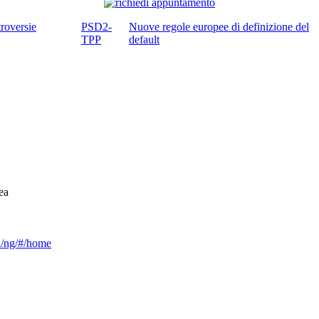
roversie
PSD2-
Nuove regole europee di definizione del
TPP
default
ea
ca/ng/#/home