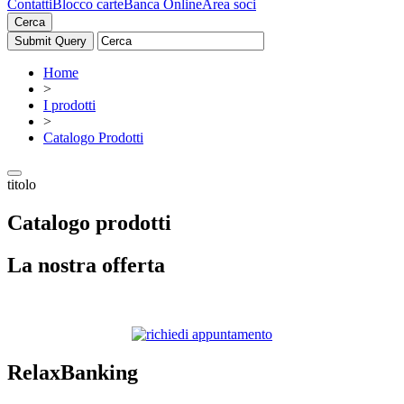
Contatti
Blocco carte
Banca Online
Area soci
Cerca
Home
>
I prodotti
>
Catalogo Prodotti
titolo
Catalogo prodotti
La nostra offerta
RelaxBanking