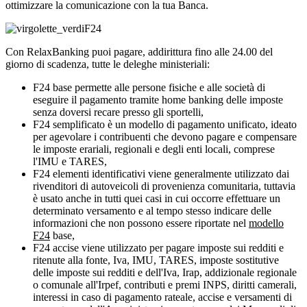
ottimizzare la comunicazione con la tua Banca.
F24
Con RelaxBanking puoi pagare, addirittura fino alle 24.00 del
giorno di scadenza, tutte le deleghe ministeriali:
F24 base permette alle persone fisiche e alle società di
eseguire il pagamento tramite home banking delle imposte
senza doversi recare presso gli sportelli,
F24 semplificato è un modello di pagamento unificato, ideato
per agevolare i contribuenti che devono pagare e compensare
le imposte erariali, regionali e degli enti locali, comprese
l'IMU e TARES,
F24 elementi identificativi viene generalmente utilizzato dai
rivenditori di autoveicoli di provenienza comunitaria, tuttavia
è usato anche in tutti quei casi in cui occorre effettuare un
determinato versamento e al tempo stesso indicare delle
informazioni che non possono essere riportate nel
modello
F24
base,
F24 accise viene utilizzato per pagare imposte sui redditi e
ritenute alla fonte, Iva, IMU, TARES, imposte sostitutive
delle imposte sui redditi e dell'Iva, Irap, addizionale regionale
o comunale all'Irpef, contributi e premi INPS, diritti camerali,
interessi in caso di pagamento rateale, accise e versamenti di