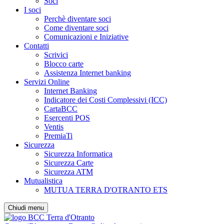
Soci
I soci
Perchè diventare soci
Come diventare soci
Comunicazioni e Iniziative
Contatti
Scrivici
Blocco carte
Assistenza Internet banking
Servizi Online
Internet Banking
Indicatore dei Costi Complessivi (ICC)
CartaBCC
Esercenti POS
Ventis
PremiaTi
Sicurezza
Sicurezza Informatica
Sicurezza Carte
Sicurezza ATM
Mutualistica
MUTUA TERRA D'OTRANTO ETS
Chiudi menu