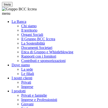
Invia
menu
La Banca
Chi siamo
Il territorio
Organi Sociali
Il Gruppo BCC Iccrea
La Sostenibilità
Documenti Societari
Etica di Gruppo e Whistleblowing
Rapporti con i fornitori
Contributi e sponsorizzazioni
Dove siamo
La sede
Le filiali
I nostri clienti
Privati
Imprese
I prodotti
Privati e famiglie
Imprese e Professionisti
Giovani