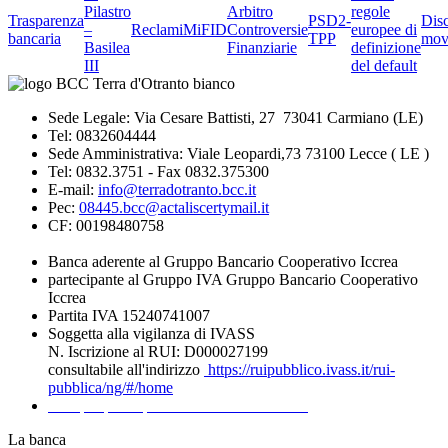
Pilastro
Arbitro
regole
Trasparenza
PSD2-
Dis
–
Reclami
MiFID
Controversie
europee di
bancaria
TPP
mov
Basilea
Finanziarie
definizione
III
del default
Sede Legale: Via Cesare Battisti, 27 73041 Carmiano (LE)
Tel: 0832604444
Sede Amministrativa: Viale Leopardi,73 73100 Lecce ( LE )
Tel: 0832.3751 - Fax 0832.375300
E-mail:
info@terradotranto.bcc.it
Pec:
08445.bcc@actaliscertymail.it
CF: 00198480758
Banca aderente al Gruppo Bancario Cooperativo Iccrea
partecipante al Gruppo IVA Gruppo Bancario Cooperativo
Iccrea
Partita IVA 15240741007
Soggetta alla vigilanza di IVASS
N. Iscrizione al RUI: D000027199
consultabile all'indirizzo
https://ruipubblico.ivass.it/rui-
pubblica/ng/#/home
Recapiti per la presentazione dei Reclami
La banca