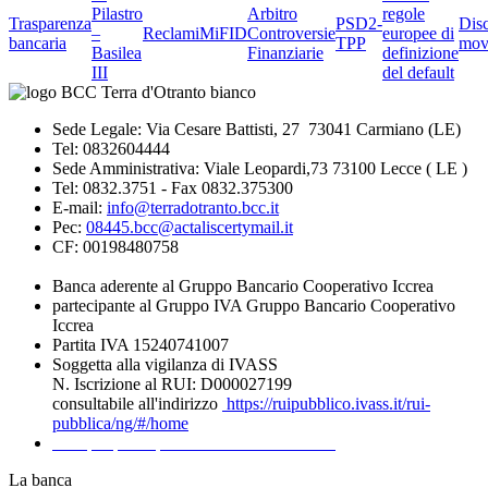
Pilastro
Arbitro
regole
Trasparenza
PSD2-
Dis
–
Reclami
MiFID
Controversie
europee di
bancaria
TPP
mov
Basilea
Finanziarie
definizione
III
del default
Sede Legale: Via Cesare Battisti, 27 73041 Carmiano (LE)
Tel: 0832604444
Sede Amministrativa: Viale Leopardi,73 73100 Lecce ( LE )
Tel: 0832.3751 - Fax 0832.375300
E-mail:
info@terradotranto.bcc.it
Pec:
08445.bcc@actaliscertymail.it
CF: 00198480758
Banca aderente al Gruppo Bancario Cooperativo Iccrea
partecipante al Gruppo IVA Gruppo Bancario Cooperativo
Iccrea
Partita IVA 15240741007
Soggetta alla vigilanza di IVASS
N. Iscrizione al RUI: D000027199
consultabile all'indirizzo
https://ruipubblico.ivass.it/rui-
pubblica/ng/#/home
Recapiti per la presentazione dei Reclami
La banca