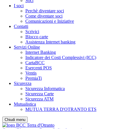
Soci
I soci
Perchè diventare soci
Come diventare soci
Comunicazioni e Iniziative
Contatti
Scrivici
Blocco carte
Assistenza Internet banking
Servizi Online
Internet Banking
Indicatore dei Costi Complessivi (ICC)
CartaBCC
Esercenti POS
Ventis
PremiaTi
Sicurezza
Sicurezza Informatica
Sicurezza Carte
Sicurezza ATM
Mutualistica
MUTUA TERRA D'OTRANTO ETS
Chiudi menu