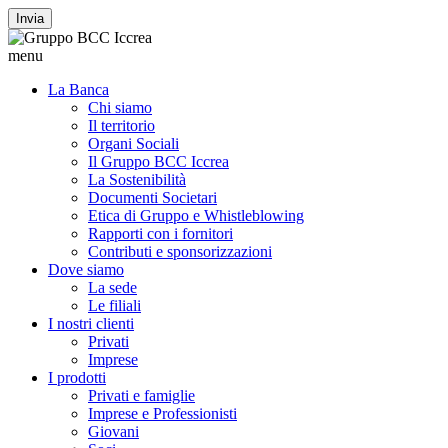
Invia
menu
La Banca
Chi siamo
Il territorio
Organi Sociali
Il Gruppo BCC Iccrea
La Sostenibilità
Documenti Societari
Etica di Gruppo e Whistleblowing
Rapporti con i fornitori
Contributi e sponsorizzazioni
Dove siamo
La sede
Le filiali
I nostri clienti
Privati
Imprese
I prodotti
Privati e famiglie
Imprese e Professionisti
Giovani