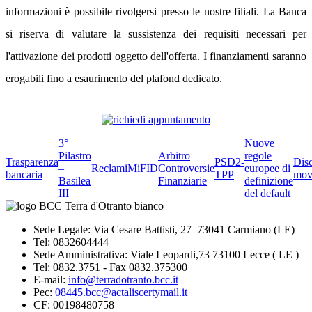
informazioni è possibile rivolgersi presso le nostre filiali. La Banca
si riserva di valutare la sussistenza dei requisiti necessari per
l'attivazione dei prodotti oggetto dell'offerta. I finanziamenti saranno
erogabili fino a esaurimento del plafond dedicato.
3°
Nuove
Pilastro
Arbitro
regole
Trasparenza
PSD2-
Dis
–
Reclami
MiFID
Controversie
europee di
bancaria
TPP
mov
Basilea
Finanziarie
definizione
III
del default
Sede Legale: Via Cesare Battisti, 27 73041 Carmiano (LE)
Tel: 0832604444
Sede Amministrativa: Viale Leopardi,73 73100 Lecce ( LE )
Tel: 0832.3751 - Fax 0832.375300
E-mail:
info@terradotranto.bcc.it
Pec:
08445.bcc@actaliscertymail.it
CF: 00198480758