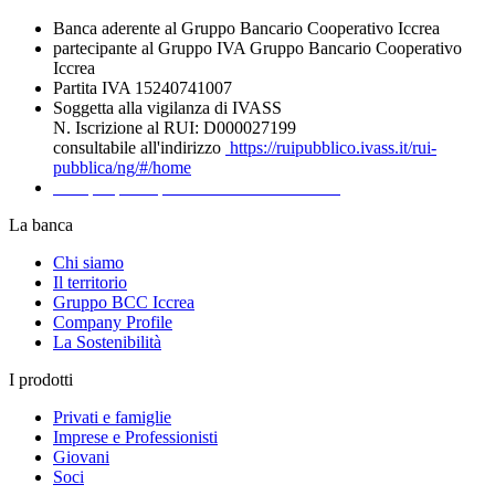
Banca aderente al Gruppo Bancario Cooperativo Iccrea
partecipante al Gruppo IVA Gruppo Bancario Cooperativo
Iccrea
Partita IVA 15240741007
Soggetta alla vigilanza di IVASS
N. Iscrizione al RUI: D000027199
consultabile all'indirizzo
https://ruipubblico.ivass.it/rui-
pubblica/ng/#/home
Recapiti per la presentazione dei Reclami
La banca
Chi siamo
Il territorio
Gruppo BCC Iccrea
Company Profile
La Sostenibilità
I prodotti
Privati e famiglie
Imprese e Professionisti
Giovani
Soci