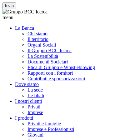
Invia
menu
La Banca
Chi siamo
Il territorio
Organi Sociali
Il Gruppo BCC Iccrea
La Sostenibilità
Documenti Societari
Etica di Gruppo e Whistleblowing
Rapporti con i fornitori
Contributi e sponsorizzazioni
Dove siamo
La sede
Le filiali
I nostri clienti
Privati
Imprese
I prodotti
Privati e famiglie
Imprese e Professionisti
Giovani