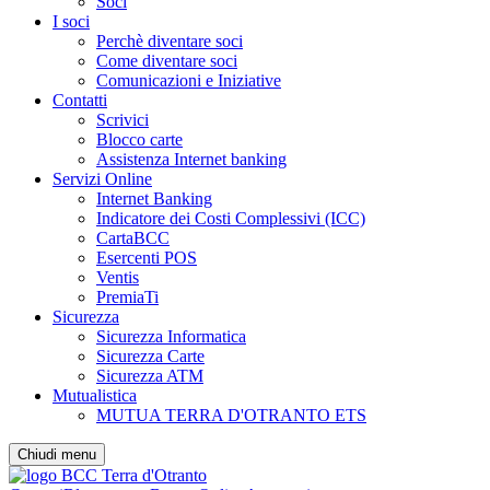
Soci
I soci
Perchè diventare soci
Come diventare soci
Comunicazioni e Iniziative
Contatti
Scrivici
Blocco carte
Assistenza Internet banking
Servizi Online
Internet Banking
Indicatore dei Costi Complessivi (ICC)
CartaBCC
Esercenti POS
Ventis
PremiaTi
Sicurezza
Sicurezza Informatica
Sicurezza Carte
Sicurezza ATM
Mutualistica
MUTUA TERRA D'OTRANTO ETS
Chiudi menu