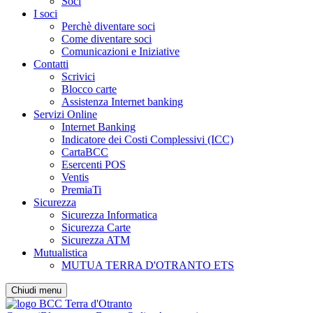
Soci
I soci
Perchè diventare soci
Come diventare soci
Comunicazioni e Iniziative
Contatti
Scrivici
Blocco carte
Assistenza Internet banking
Servizi Online
Internet Banking
Indicatore dei Costi Complessivi (ICC)
CartaBCC
Esercenti POS
Ventis
PremiaTi
Sicurezza
Sicurezza Informatica
Sicurezza Carte
Sicurezza ATM
Mutualistica
MUTUA TERRA D'OTRANTO ETS
Chiudi menu