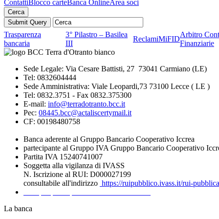
Contatti
Blocco carte
Banca Online
Area soci
Cerca
Trasparenza
3° Pilastro – Basilea
Arbitro Cont
Reclami
MiFID
bancaria
III
Finanziarie
Sede Legale: Via Cesare Battisti, 27 73041 Carmiano (LE)
Tel: 0832604444
Sede Amministrativa: Viale Leopardi,73 73100 Lecce ( LE )
Tel: 0832.3751 - Fax 0832.375300
E-mail:
info@terradotranto.bcc.it
Pec:
08445.bcc@actaliscertymail.it
CF: 00198480758
Banca aderente al Gruppo Bancario Cooperativo Iccrea
partecipante al Gruppo IVA Gruppo Bancario Cooperativo Iccr
Partita IVA 15240741007
Soggetta alla vigilanza di IVASS
N. Iscrizione al RUI: D000027199
consultabile all'indirizzo
https://ruipubblico.ivass.it/rui-pubbli
Recapiti per la presentazione dei Reclami
La banca