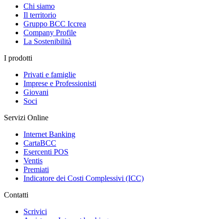
Chi siamo
Il territorio
Gruppo BCC Iccrea
Company Profile
La Sostenibilità
I prodotti
Privati e famiglie
Imprese e Professionisti
Giovani
Soci
Servizi Online
Internet Banking
CartaBCC
Esercenti POS
Ventis
Premiati
Indicatore dei Costi Complessivi (ICC)
Contatti
Scrivici