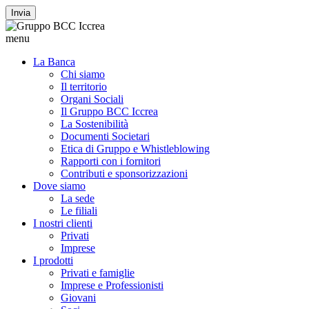
Invia
menu
La Banca
Chi siamo
Il territorio
Organi Sociali
Il Gruppo BCC Iccrea
La Sostenibilità
Documenti Societari
Etica di Gruppo e Whistleblowing
Rapporti con i fornitori
Contributi e sponsorizzazioni
Dove siamo
La sede
Le filiali
I nostri clienti
Privati
Imprese
I prodotti
Privati e famiglie
Imprese e Professionisti
Giovani