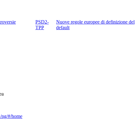
roversie
PSD2-
Nuove regole europee di definizione del
TPP
default
ea
ca/ng/#/home